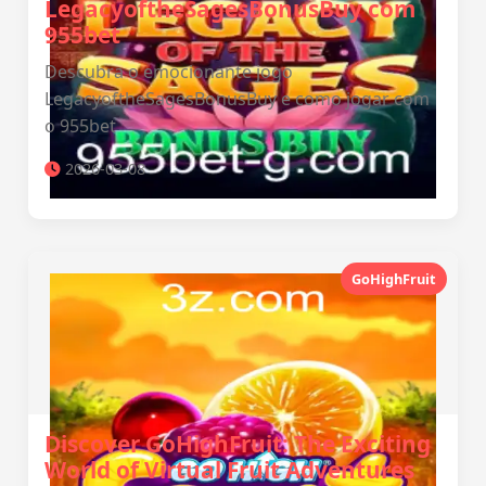
LegacyoftheSagesBonusBuy com
955bet
Descubra o emocionante jogo
LegacyoftheSagesBonusBuy e como jogar com
o 955bet
2026-03-08
GoHighFruit
Discover GoHighFruit: The Exciting
World of Virtual Fruit Adventures