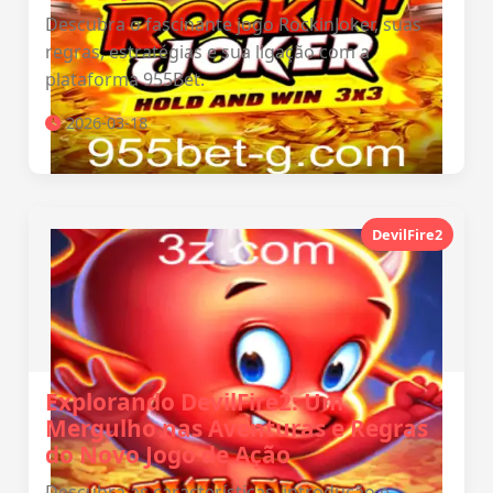
Descubra o fascinante jogo RockinJoker, suas
regras, estratégias e sua ligação com a
plataforma 955Bet.
2026-03-18
DevilFire2
Explorando DevilFire2: Um
Mergulho nas Aventuras e Regras
do Novo Jogo de Ação
Descubra as características, introdução e