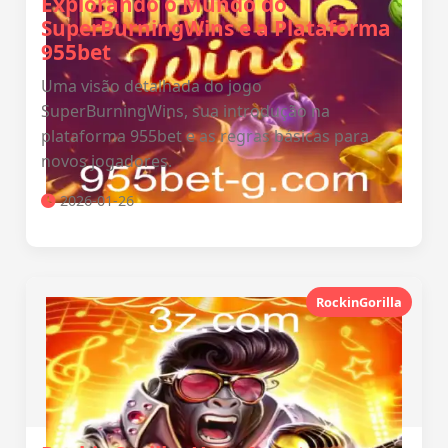
Explorando o Mundo do
SuperBurningWins e a Plataforma
955bet
Uma visão detalhada do jogo
SuperBurningWins, sua introdução na
plataforma 955bet e as regras básicas para
novos jogadores.
2026-01-26
RockinGorilla