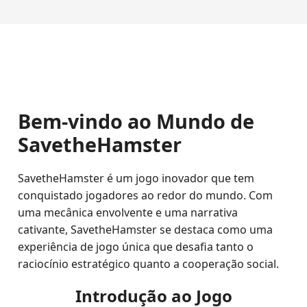
Bem-vindo ao Mundo de
SavetheHamster
SavetheHamster é um jogo inovador que tem
conquistado jogadores ao redor do mundo. Com
uma mecânica envolvente e uma narrativa
cativante, SavetheHamster se destaca como uma
experiência de jogo única que desafia tanto o
raciocínio estratégico quanto a cooperação social.
Introdução ao Jogo