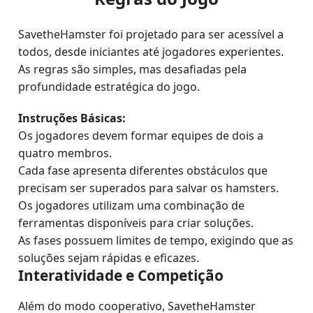
SavetheHamster foi projetado para ser acessível a
todos, desde iniciantes até jogadores experientes.
As regras são simples, mas desafiadas pela
profundidade estratégica do jogo.
Instruções Básicas:
Os jogadores devem formar equipes de dois a
quatro membros.
Cada fase apresenta diferentes obstáculos que
precisam ser superados para salvar os hamsters.
Os jogadores utilizam uma combinação de
ferramentas disponíveis para criar soluções.
As fases possuem limites de tempo, exigindo que as
soluções sejam rápidas e eficazes.
Interatividade e Competição
Além do modo cooperativo, SavetheHamster