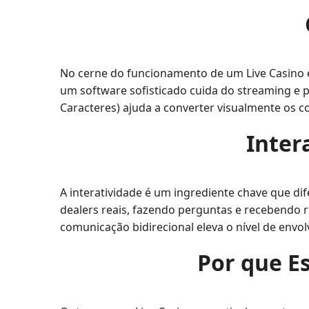
No cerne do funcionamento de um Live Casino es
um software sofisticado cuida do streaming e 
Caracteres) ajuda a converter visualmente os c
Inter
A interatividade é um ingrediente chave que di
dealers reais, fazendo perguntas e recebendo r
comunicação bidirecional eleva o nível de envo
Por que E