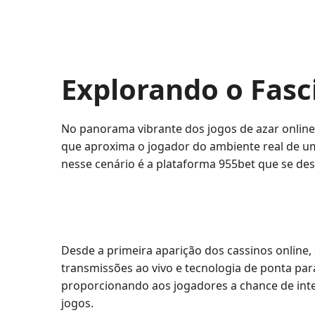
Explorando o Fasc
No panorama vibrante dos jogos de azar onlin
que aproxima o jogador do ambiente real de um
nesse cenário é a plataforma 955bet que se des
Desde a primeira aparição dos cassinos online,
transmissões ao vivo e tecnologia de ponta par
proporcionando aos jogadores a chance de int
jogos.