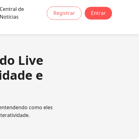
Central de
Registrar
Entrar
Notícias
do Live
vidade e
, entendendo como eles
teratividade.