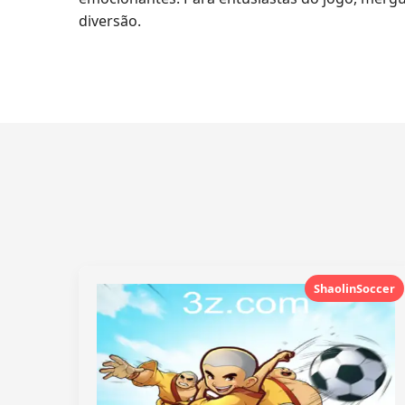
diversão.
ShaolinSoccer