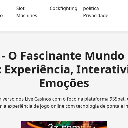
Slot
Cockfighting
política
no
Machines
Privacidade
 - O Fascinante Mundo 
 Experiência, Interati
Emoções
universo dos Live Casinos com o foco na plataforma 955bet
 a experiência de jogo online com tecnologia de ponta e in