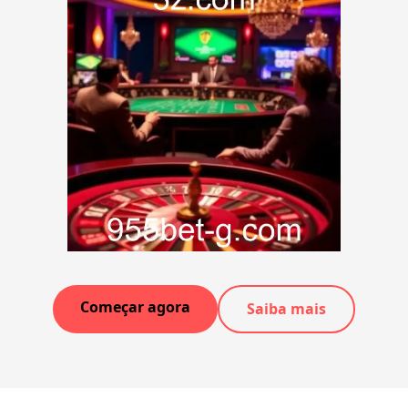
Começar agora
Saiba mais