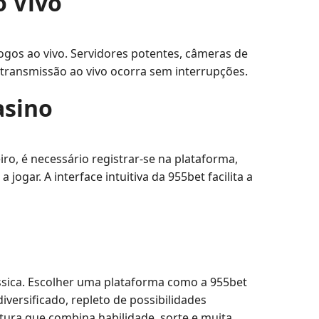
o Vivo
ogos ao vivo. Servidores potentes, câmeras de
 transmissão ao vivo ocorra sem interrupções.
asino
ro, é necessário registrar-se na plataforma,
ogar. A interface intuitiva da 955bet facilita a
ssica. Escolher uma plataforma como a 955bet
ersificado, repleto de possibilidades
tura que combina habilidade, sorte e muita