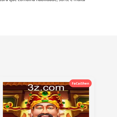
FaCaiShen