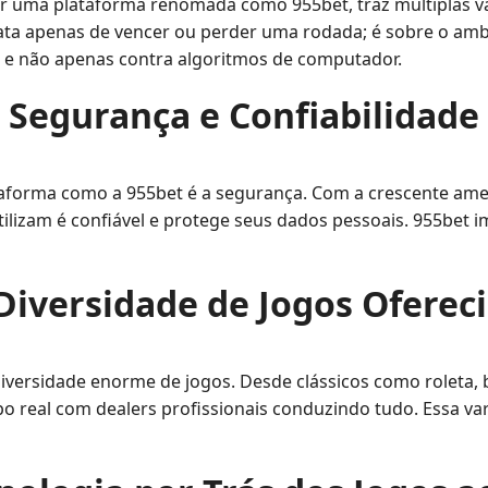
or uma plataforma renomada como 955bet, traz múltiplas v
rata apenas de vencer ou perder uma rodada; é sobre o amb
 e não apenas contra algoritmos de computador.
Segurança e Confiabilidade
aforma como a 955bet é a segurança. Com a crescente amea
ilizam é confiável e protege seus dados pessoais. 955bet
Diversidade de Jogos Oferec
versidade enorme de jogos. Desde clássicos como roleta, 
po real com dealers profissionais conduzindo tudo. Essa v