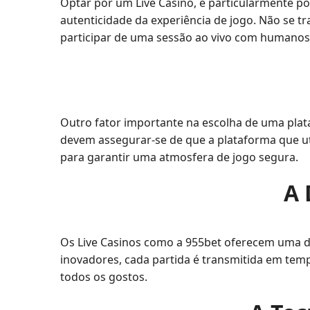
Optar por um Live Casino, e particularmente p
autenticidade da experiência de jogo. Não se t
participar de uma sessão ao vivo com humanos
Outro fator importante na escolha de uma plat
devem assegurar-se de que a plataforma que ut
para garantir uma atmosfera de jogo segura.
A 
Os Live Casinos como a 955bet oferecem uma di
inovadores, cada partida é transmitida em tem
todos os gostos.