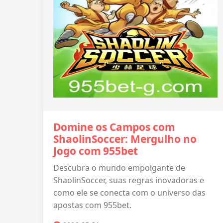
Domine os Campos com
ShaolinSoccer: Mergulho no
Jogo com 955bet
Descubra o mundo empolgante de
ShaolinSoccer, suas regras inovadoras e
como ele se conecta com o universo das
apostas com 955bet.