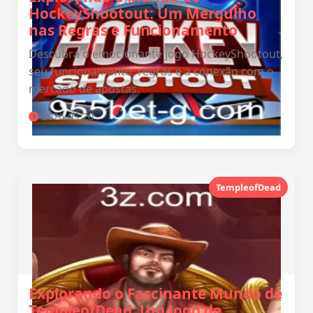
HockeyShootout: Um Mergulho
nas Regras e Funcionamento
Descubra o emocionante jogo HockeyShootout,
seu funcionamento, regras e a conexão com o
mercado de apostas.
2026-05-20
TempleofDead
Explorando o Fascinante Mundo de
TempleofDead: Um Jogo de