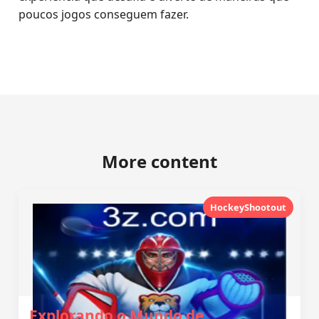
poucos jogos conseguem fazer.
More content
HockeyShootout
Explorando o Mundo de