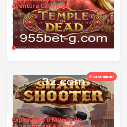
Aventura Cativante
Descubra as características intrigantes e as
regras envolventes do jogo TempleofDead, uma
emocionante aventura que combina mitologia e
mistério.
2026-01-30
Sharpshooter
Explorando o Mundo de
Sharpshooter e a Plataforma