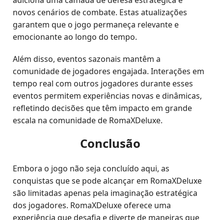
adiciona uma camada de defesa estratégica e
novos cenários de combate. Estas atualizações
garantem que o jogo permaneça relevante e
emocionante ao longo do tempo.
Além disso, eventos sazonais mantêm a
comunidade de jogadores engajada. Interações em
tempo real com outros jogadores durante esses
eventos permitem experiências novas e dinâmicas,
refletindo decisões que têm impacto em grande
escala na comunidade de RomaXDeluxe.
Conclusão
Embora o jogo não seja concluído aqui, as
conquistas que se pode alcançar em RomaXDeluxe
são limitadas apenas pela imaginação estratégica
dos jogadores. RomaXDeluxe oferece uma
experiência que desafia e diverte de maneiras que