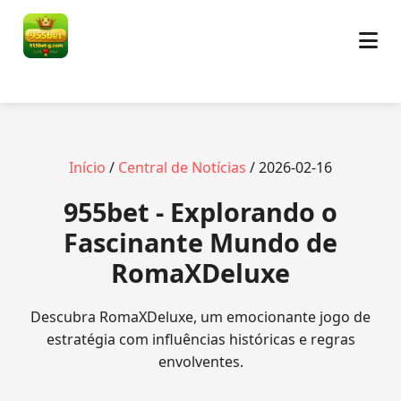
Início
/
Central de Notícias
/ 2026-02-16
955bet - Explorando o
Fascinante Mundo de
RomaXDeluxe
Descubra RomaXDeluxe, um emocionante jogo de
estratégia com influências históricas e regras
envolventes.