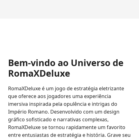
Bem-vindo ao Universo de
RomaXDeluxe
RomaXDeluxe é um jogo de estratégia eletrizante
que oferece aos jogadores uma experiência
imersiva inspirada pela opulência e intrigas do
Império Romano. Desenvolvido com um design
gráfico sofisticado e narrativas complexas,
RomaXDeluxe se tornou rapidamente um favorito
entre entusiastas de estratégia e história. Grave seu