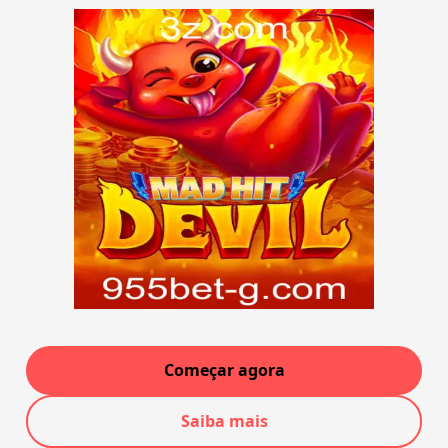
Começar agora
Saiba mais