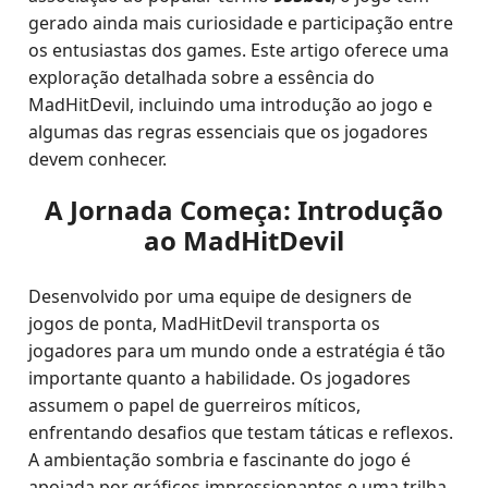
gerado ainda mais curiosidade e participação entre
os entusiastas dos games. Este artigo oferece uma
exploração detalhada sobre a essência do
MadHitDevil, incluindo uma introdução ao jogo e
algumas das regras essenciais que os jogadores
devem conhecer.
A Jornada Começa: Introdução
ao MadHitDevil
Desenvolvido por uma equipe de designers de
jogos de ponta, MadHitDevil transporta os
jogadores para um mundo onde a estratégia é tão
importante quanto a habilidade. Os jogadores
assumem o papel de guerreiros míticos,
enfrentando desafios que testam táticas e reflexos.
A ambientação sombria e fascinante do jogo é
apoiada por gráficos impressionantes e uma trilha