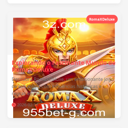
RomaXDeluxe
Explorando o Fascinante Mundo de
RomaXDeluxe
Descubra RomaXDeluxe, um emocionante jogo
de estratégia com influências históricas e
regras envolventes.
2026-02-16