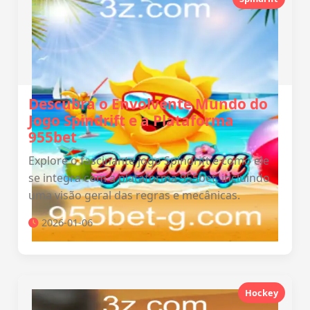
Descubra o Envolvente Mundo do
Jogo Spindrift e a Plataforma
955bet
Explore o fascinante jogo Spindrift e como ele
se integra com a plataforma 955bet, incluindo
uma visão geral das regras e mecânicas.
2026-01-06
Hockey