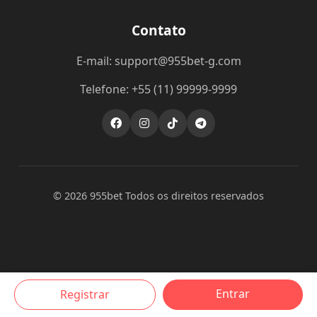
Contato
E-mail: support@955bet-g.com
Telefone: +55 (11) 99999-9999
© 2026 955bet Todos os direitos reservados
Entrar
Registrar