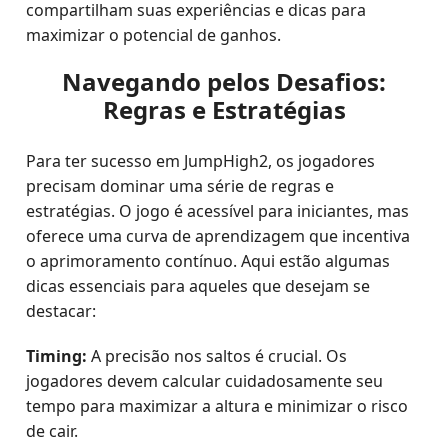
compartilham suas experiências e dicas para
maximizar o potencial de ganhos.
Navegando pelos Desafios:
Regras e Estratégias
Para ter sucesso em JumpHigh2, os jogadores
precisam dominar uma série de regras e
estratégias. O jogo é acessível para iniciantes, mas
oferece uma curva de aprendizagem que incentiva
o aprimoramento contínuo. Aqui estão algumas
dicas essenciais para aqueles que desejam se
destacar:
Timing:
A precisão nos saltos é crucial. Os
jogadores devem calcular cuidadosamente seu
tempo para maximizar a altura e minimizar o risco
de cair.