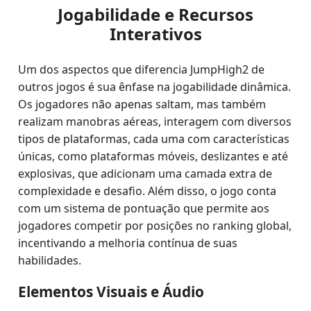
Jogabilidade e Recursos
Interativos
Um dos aspectos que diferencia JumpHigh2 de
outros jogos é sua ênfase na jogabilidade dinâmica.
Os jogadores não apenas saltam, mas também
realizam manobras aéreas, interagem com diversos
tipos de plataformas, cada uma com características
únicas, como plataformas móveis, deslizantes e até
explosivas, que adicionam uma camada extra de
complexidade e desafio. Além disso, o jogo conta
com um sistema de pontuação que permite aos
jogadores competir por posições no ranking global,
incentivando a melhoria contínua de suas
habilidades.
Elementos Visuais e Áudio