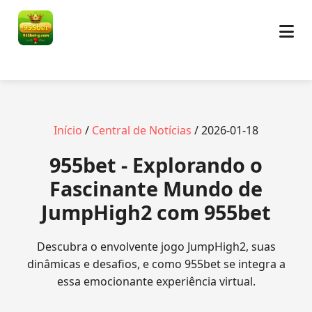
Início
/
Central de Notícias
/ 2026-01-18
955bet - Explorando o
Fascinante Mundo de
JumpHigh2 com 955bet
Descubra o envolvente jogo JumpHigh2, suas
dinâmicas e desafios, e como 955bet se integra a
essa emocionante experiência virtual.