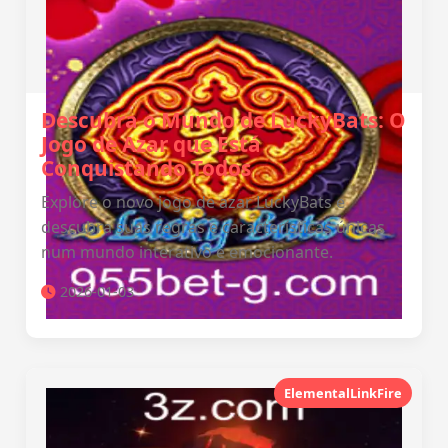
Descubra o Mundo de LuckyBats: O
Jogo de Azar que Está
Conquistando Todos
Explore o novo jogo de azar LuckyBats e
descubra suas regras e características únicas
num mundo interativo e emocionante.
2026-01-03
ElementalLinkFire