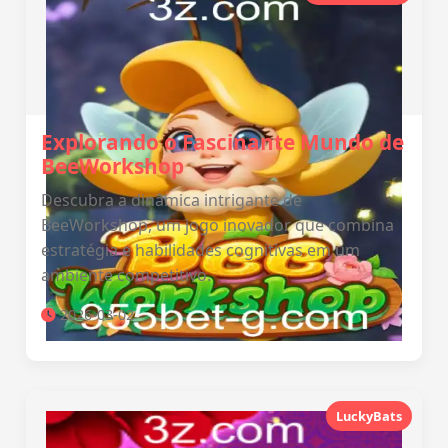
Explorando o Fascinante Mundo de
BeeWorkshop
Descubra a dinâmica intrigante de
BeeWorkshop, um jogo inovador que combina
estratégia e habilidades cognitivas em um
ambiente competitivo.
2026-03-02
LuckyBats