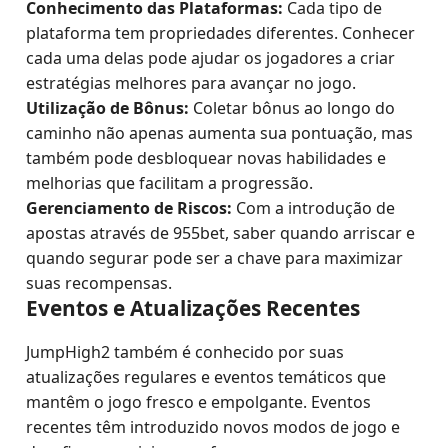
Conhecimento das Plataformas:
Cada tipo de
plataforma tem propriedades diferentes. Conhecer
cada uma delas pode ajudar os jogadores a criar
estratégias melhores para avançar no jogo.
Utilização de Bônus:
Coletar bônus ao longo do
caminho não apenas aumenta sua pontuação, mas
também pode desbloquear novas habilidades e
melhorias que facilitam a progressão.
Gerenciamento de Riscos:
Com a introdução de
apostas através de 955bet, saber quando arriscar e
quando segurar pode ser a chave para maximizar
suas recompensas.
Eventos e Atualizações Recentes
JumpHigh2 também é conhecido por suas
atualizações regulares e eventos temáticos que
mantêm o jogo fresco e empolgante. Eventos
recentes têm introduzido novos modos de jogo e