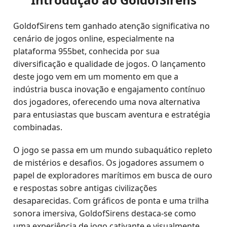
GoldofSirens tem ganhado atenção significativa no
cenário de jogos online, especialmente na
plataforma 955bet, conhecida por sua
diversificação e qualidade de jogos. O lançamento
deste jogo vem em um momento em que a
indústria busca inovação e engajamento contínuo
dos jogadores, oferecendo uma nova alternativa
para entusiastas que buscam aventura e estratégia
combinadas.
O jogo se passa em um mundo subaquático repleto
de mistérios e desafios. Os jogadores assumem o
papel de exploradores marítimos em busca de ouro
e respostas sobre antigas civilizações
desaparecidas. Com gráficos de ponta e uma trilha
sonora imersiva, GoldofSirens destaca-se como
uma experiência de jogo cativante e visualmente