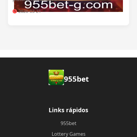
2026-03-21
955bet
Links rápidos
955bet
Lottery Games