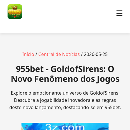
Início
/
Central de Notícias
/ 2026-05-25
955bet - GoldofSirens: O
Novo Fenômeno dos Jogos
Explore o emocionante universo de GoldofSirens.
Descubra a jogabilidade inovadora e as regras
deste novo lançamento, destacando-se em 955bet.