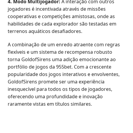
4. Modo Multijogador:
A interação com outros
jogadores é incentivada através de missões
cooperativas e competições amistosas, onde as
habilidades de cada explorador são testadas em
terrenos aquáticos desafiadores.
A combinação de um enredo atraente com regras
flexíveis e um sistema de recompensa robusto
torna GoldofSirens uma adição emocionante ao
portfólio de jogos da 955bet. Com a crescente
popularidade dos jogos interativos e envolventes,
GoldofSirens promete ser uma experiência
inesquecível para todos os tipos de jogadores,
oferecendo uma profundidade e inovação
raramente vistas em títulos similares.