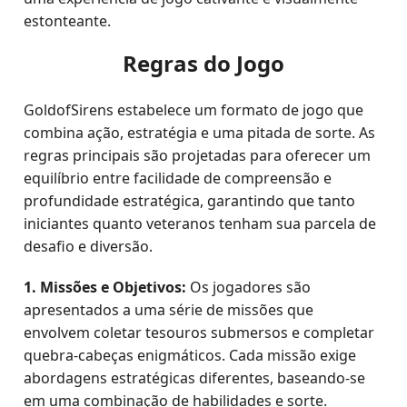
estonteante.
Regras do Jogo
GoldofSirens estabelece um formato de jogo que
combina ação, estratégia e uma pitada de sorte. As
regras principais são projetadas para oferecer um
equilíbrio entre facilidade de compreensão e
profundidade estratégica, garantindo que tanto
iniciantes quanto veteranos tenham sua parcela de
desafio e diversão.
1. Missões e Objetivos:
Os jogadores são
apresentados a uma série de missões que
envolvem coletar tesouros submersos e completar
quebra-cabeças enigmáticos. Cada missão exige
abordagens estratégicas diferentes, baseando-se
em uma combinação de habilidades e sorte.