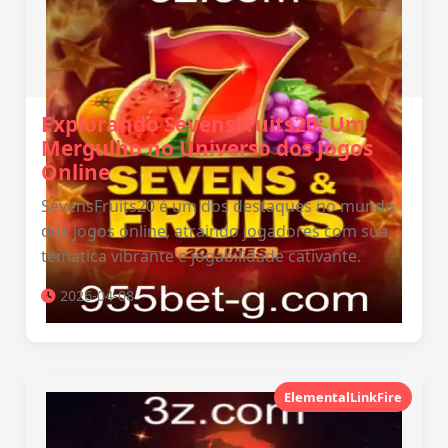
Explorando SevensFruits20: Um
Mergulho no Universo dos Jogos
Online
SevensFruits20 é um dos destaques no mundo
dos jogos online, atraindo jogadores com sua
temática vibrante e jogabilidade cativante.
2026-04-08
ElementalLinkFire