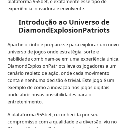
plataforma 955bet, é exatamente esse tipo de
experiência inovadora e envolvente.
Introdução ao Universo de
DiamondExplosionPatriots
Apache o cinto e prepare-se para explorar um novo
universo de jogos onde estratégia, sorte e
habilidade combinam-se em uma experiência única.
DiamondExplosionPatriots leva os jogadores a um
cenário repleto de ação, onde cada movimento
conta e nenhuma decisão é trivial. Este jogo é um
exemplo de como a inovação nos jogos digitais
pode abrir novas possibilidades para o
entretenimento.
A plataforma 955bet, reconhecida por seu
compromisso com a qualidade e a diversão, viu no