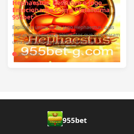
Hephaestus: Descubra o Jogo
Emocionante com a Plataforma
955bet
Explore o universo do jogo Hephaestus, suas
regras inovadoras e elementos que o tornaram
uma sensação na plataforma 955bet.
2026-02-25
955bet