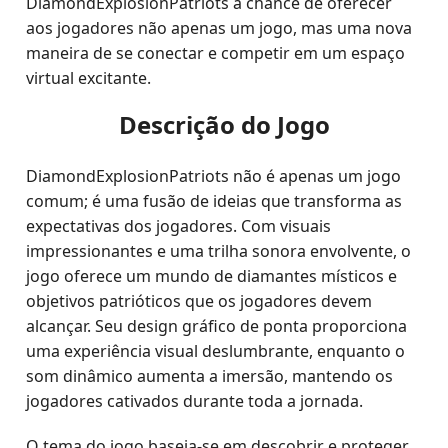
DiamondExplosionPatriots a chance de oferecer
aos jogadores não apenas um jogo, mas uma nova
maneira de se conectar e competir em um espaço
virtual excitante.
Descrição do Jogo
DiamondExplosionPatriots não é apenas um jogo
comum; é uma fusão de ideias que transforma as
expectativas dos jogadores. Com visuais
impressionantes e uma trilha sonora envolvente, o
jogo oferece um mundo de diamantes místicos e
objetivos patrióticos que os jogadores devem
alcançar. Seu design gráfico de ponta proporciona
uma experiência visual deslumbrante, enquanto o
som dinâmico aumenta a imersão, mantendo os
jogadores cativados durante toda a jornada.
O tema do jogo baseia-se em descobrir e proteger