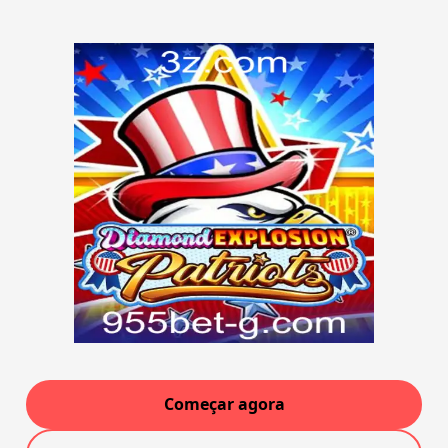
Começar agora