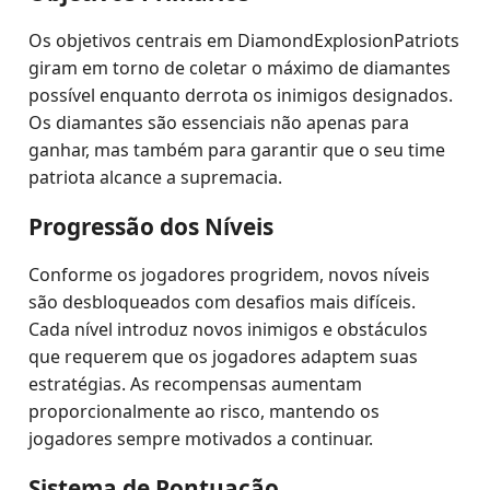
Os objetivos centrais em DiamondExplosionPatriots
giram em torno de coletar o máximo de diamantes
possível enquanto derrota os inimigos designados.
Os diamantes são essenciais não apenas para
ganhar, mas também para garantir que o seu time
patriota alcance a supremacia.
Progressão dos Níveis
Conforme os jogadores progridem, novos níveis
são desbloqueados com desafios mais difíceis.
Cada nível introduz novos inimigos e obstáculos
que requerem que os jogadores adaptem suas
estratégias. As recompensas aumentam
proporcionalmente ao risco, mantendo os
jogadores sempre motivados a continuar.
Sistema de Pontuação