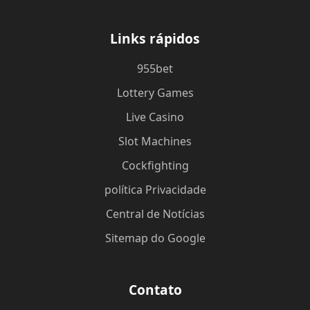
Links rápidos
955bet
Lottery Games
Live Casino
Slot Machines
Cockfighting
política Privacidade
Central de Notícias
Sitemap do Google
Contato