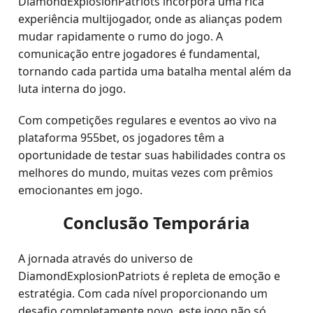
DiamondExplosionPatriots incorpora uma rica
experiência multijogador, onde as alianças podem
mudar rapidamente o rumo do jogo. A
comunicação entre jogadores é fundamental,
tornando cada partida uma batalha mental além da
luta interna do jogo.
Com competições regulares e eventos ao vivo na
plataforma 955bet, os jogadores têm a
oportunidade de testar suas habilidades contra os
melhores do mundo, muitas vezes com prêmios
emocionantes em jogo.
Conclusão Temporária
A jornada através do universo de
DiamondExplosionPatriots é repleta de emoção e
estratégia. Com cada nível proporcionando um
desafio completamente novo, este jogo não só